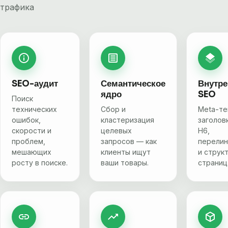
трафика
SEO-аудит
Семантическое
Внутре
ядро
SEO
Поиск
технических
Сбор и
Meta-те
ошибок,
кластеризация
заголов
скорости и
целевых
H6,
проблем,
запросов — как
перелин
мешающих
клиенты ищут
и струк
росту в поиске.
ваши товары.
страниц