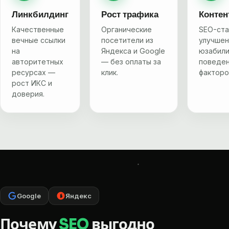
Линкбилдинг
Рост трафика
Контен
Качественные
Органические
SEO-ста
вечные ссылки
посетители из
улучше
на
Яндекса и Google
юзабили
авторитетных
— без оплаты за
поведен
ресурсах —
клик.
факторо
рост ИКС и
доверия.
Google
Яндекс
Почему
SEO
выгодно